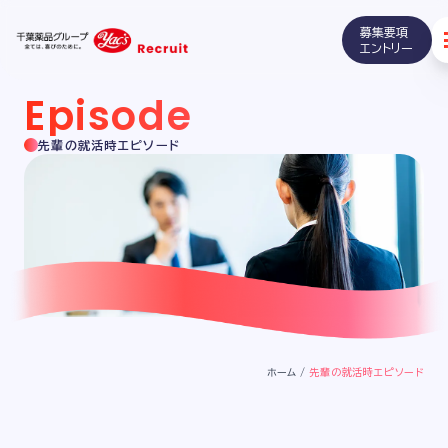
募集要項
千
エントリー
葉
薬
Episode
品
グ
先輩の就活時エピソード
ル
ー
プ
全
て
は、
喜
び
の
た
ホーム
/
先輩の就活時エピソード
め
に。
yac's