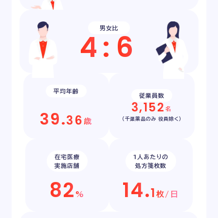
男女比
4
:
6
平均年齢
従業員数
3
,
1
5
2
名
3
9
.
3
6
（千葉薬品のみ 役員除く）
歳
在宅医療
1人あたりの
実施店舗
処方箋枚数
8
2
1
4
.
1
%
枚/日