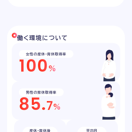
働く環境について
女性の産休・育休取得率
1
0
0
%
男性の育休取得率
8
5
.
7
%
産休・育休後
平均月