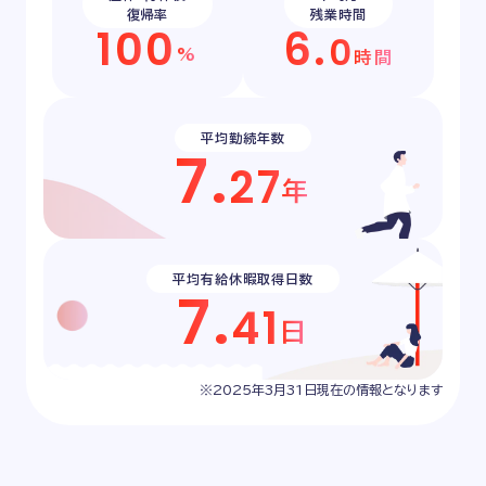
復帰率
残業時間
1
0
0
6
.
0
%
時間
平均勤続年数
7
.
2
7
年
平均有給休暇取得日数
7
.
4
1
日
※2025年3月31日現在の情報となります