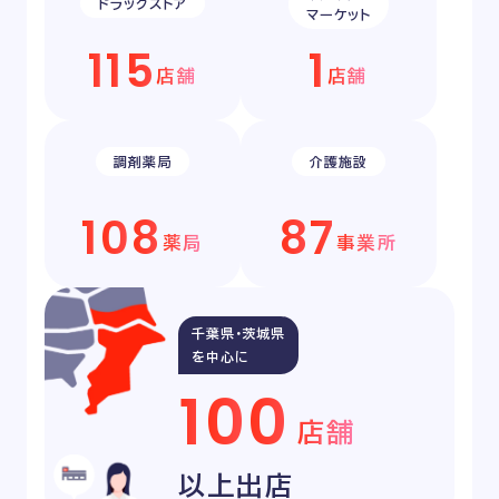
ドラッグストア
マーケット
1
1
5
1
店舗
店舗
調剤薬局
介護施設
1
0
8
8
7
薬局
事業所
千葉県・茨城県
を中心に
1
0
0
店舗
以上出店