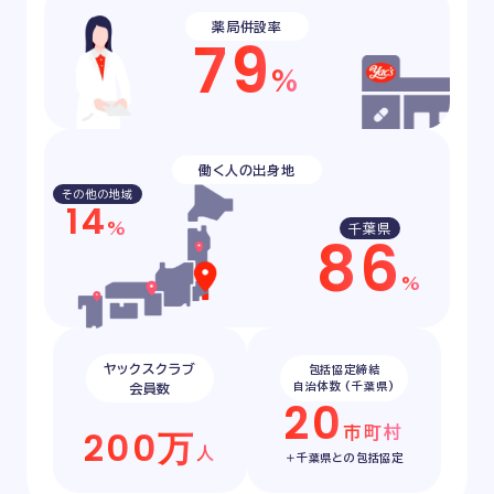
薬局併設率
7
9
%
働く人の出身地
その他の地域
1
4
%
千葉県
8
6
%
ヤックスクラブ
包括協定締結
自治体数
(千葉県)
会員数
2
0
市町村
2
0
0
万
人
＋千葉県との包括協定