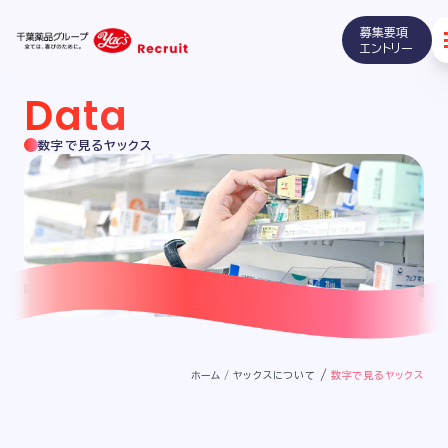
募集要項
千
エントリー
葉
薬
Data
品
グ
数字で見るヤックス
ル
ー
プ
全
て
は、
喜
び
の
た
/
ホーム
/
ヤックスについて
数字で見るヤックス
め
に。
yac's